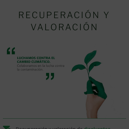
RECUPERACIÓN Y
VALORACIÓN