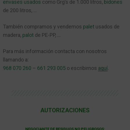
envases usados
como Grg’s de 1.000 litros,
bidones
de 200 litros, …
También compramos y vendemos
palet
usados de
madera,
palot
de PE-PP, …
Para más información contacta con nosotros
llamando a:
968 070 260
–
661 293 005
o escribirnos
aquí
.
AUTORIZACIONES
NEGOCIANTE DE RESIDUOS NO PELIGROSOS: